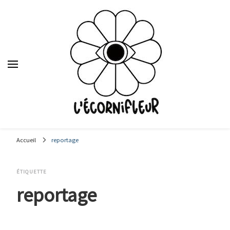
Le média des étudiants en journalisme de Sciences Po Lyon,
depuis 1992.
Accueil
reportage
ÉTIQUETTE
reportage