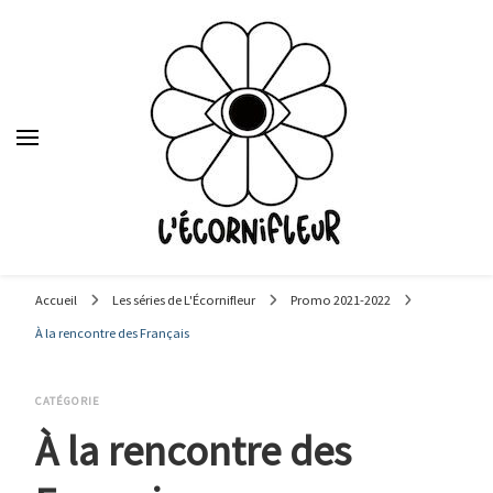
Le média des étudiants en journalisme de Sciences Po Lyon,
depuis 1992.
Accueil
Les séries de L'Écornifleur
Promo 2021-2022
À la rencontre des Français
CATÉGORIE
À la rencontre des