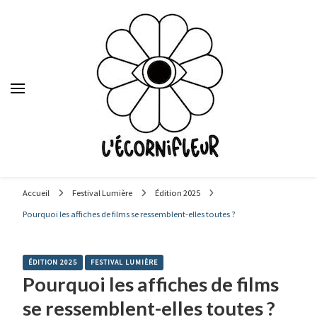
Le média des étudiants en journalisme de Sciences Po Lyon,
depuis 1992.
Accueil
Festival Lumière
Édition 2025
Pourquoi les affiches de films se ressemblent-elles toutes ?
ÉDITION 2025
FESTIVAL LUMIÈRE
Pourquoi les affiches de films
se ressemblent-elles toutes ?