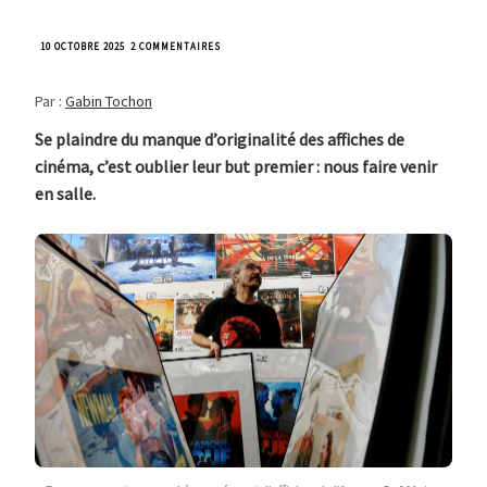
SUR
10 OCTOBRE 2025
2 COMMENTAIRES
POURQUOI
LES
Par :
Gabin Tochon
AFFICHES
DE
FILMS
Se plaindre du manque d’originalité des affiches de
SE
cinéma, c’est oublier leur but premier : nous faire venir
RESSEMBLENT-
ELLES
en salle.
TOUTES
?