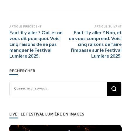
Navigation
ARTICLE PRÉCÉDENT
ARTICLE SUIVANT
Faut-il y aller ? Oui, et on
Faut-il y aller ? Non, et
d’article
vous dit pourquoi. Voici
on vous comprend. Voici
cinq raisons de ne pas
cinq raisons de faire
manquer le Festival
l’impasse sur le Festival
Lumière 2025.
Lumière 2025.
RECHERCHER
Vous recherchiez quelque chose ?
LIVE : LE FESTIVAL LUMIÈRE EN IMAGES