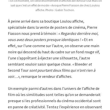
« En ce moment, on vend énormément d’affiches de l’Amour Ouf. Mais on
sait que c’est un effet de mode » évoque Pierre Fiasson de chez Loulou
affiche. Photo : Gabin Tochon.
À peine arrivé dans sa boutique Loulou affiche,
spécialisée dans la vente de posters de cinéma, Pierre
Fiasson nous prend à témoin :
«
Regardez derrière moi,
vous avez deux posters presque identiques ! »
Et en
effet, sur l’une comme sur l’autre, on observe une main
noire qui descend du haut du cadre sur un fond rouge vif,
l’une s’apprêtant à éjecter une silhouette, l’autre
semblant vouloir saisir quelque chose.
«
Bleeder
et
Second Tour
sont pourtant deux films qui n’ont rien à
voir…»
, remarque le vendeur d’affiches.
Un exemple parmi d’autres dans l’univers de l’affiche de
film où les similitudes sont telles qu’on se demanderait
presque si les professionnels du cinéma occidental sont
en panne de créativité. Tentez l’expérience en observant