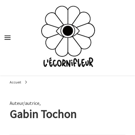
Le média des étudiants en journalisme de Sciences Po Lyon,
depuis 1992.
Accueil
Auteur/autrice
,
Gabin Tochon