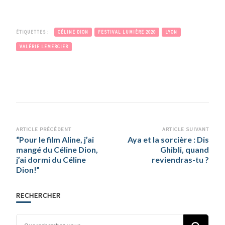
ÉTIQUETTES :
CÉLINE DION
FESTIVAL LUMIÈRE 2020
LYON
VALÉRIE LEMERCIER
Navigation
ARTICLE PRÉCÉDENT
ARTICLE SUIVANT
“Pour le film Aline, j’ai
Aya et la sorcière : Dis
d’article
mangé du Céline Dion,
Ghibli, quand
j’ai dormi du Céline
reviendras-tu ?
Dion!”
RECHERCHER
Vous recherchiez quelque chose ?