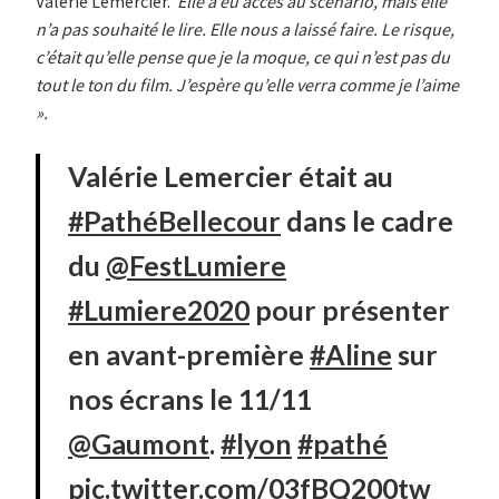
Valérie Lemercier.
Elle a eu accès au scénario, mais elle
n’a pas souhaité le lire. Elle nous a laissé faire. Le risque,
c’était qu’elle pense que je la moque, ce qui n’est pas du
tout le ton du film. J’espère qu’elle verra comme je l’aime
».
Valérie Lemercier était au
#PathéBellecour
dans le cadre
du
@FestLumiere
#Lumiere2020
pour présenter
en avant-première
#Aline
sur
nos écrans le 11/11
@Gaumont
.
#lyon
#pathé
pic.twitter.com/03fBQ200tw