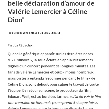
belle déclaration d’amour de
Valérie Lemercier à Céline
Dion”
SUR
18 OCTOBRE 2020
LAISSER UN COMMENTAIRE
AVANT-
PREMIÈRE
Par :
La Rédaction
D’ALINE
:
“UNE
Quand le générique apparaît sur les dernières notes
BELLE
d’ « Ordinaire », la salle éclate en applaudissements
DÉCLARATION
D’AMOUR
dignes d’un concert pendant de longues minutes. Les
DE
fans de Valérie Lemercier et ceux – moins nombreux,
VALÉRIE
LEMERCIER
mais on les a entendu fredonner pendant le film – de
À
Céline Dion, sont debout pour saluer le travail de toute
CÉLINE
DION”
l’équipe. De retour sur scène, le producteur du film,
Edouard Weil, est au bord des larmes.
« J’ai dû voir le film
une trentaine de fois, mais ça me prend à chaque fois ».
Valérie Lemercier invite la Lyonnaise
Victoria Sio
, sa