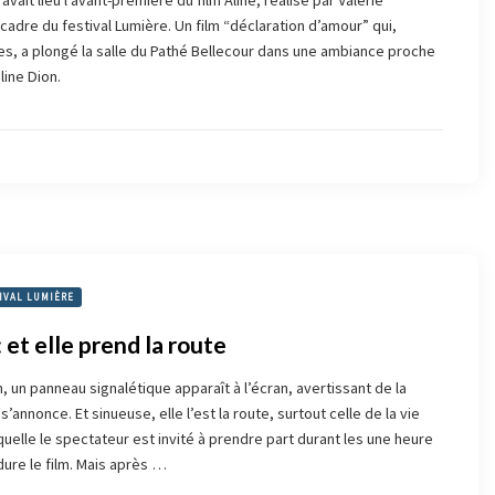
vait lieu l’avant-première du film Aline, réalisé par Valérie
cadre du festival Lumière. Un film “déclaration d’amour” qui,
s, a plongé la salle du Pathé Bellecour dans une ambiance proche
line Dion.
IVAL LUMIÈRE
et elle prend la route
, un panneau signalétique apparaît à l’écran, avertissant de la
s’annonce. Et sinueuse, elle l’est la route, surtout celle de la vie
uelle le spectateur est invité à prendre part durant les une heure
dure le film. Mais après …