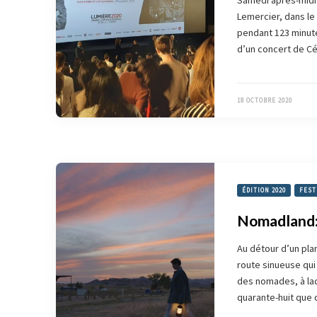
Samedi après-midi a
Lemercier, dans le 
pendant 123 minute
d’un concert de Cé
18 OCTOBRE 2020
ÉDITION 2020
FEST
Nomadland: 
Au détour d’un plan
route sinueuse qui 
des nomades, à laq
quarante-huit que 