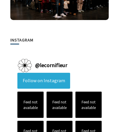
INSTAGRAM
@
lecornifleur
Follow on Instagram
Feed not
Feed not
Feed not
available
available
available
Feed not
Feed not
Feed not