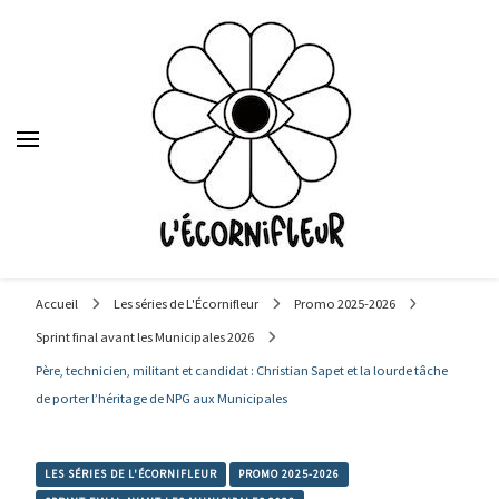
Le média des étudiants en journalisme de Sciences Po Lyon,
depuis 1992.
Accueil
Les séries de L'Écornifleur
Promo 2025-2026
Sprint final avant les Municipales 2026
Père, technicien, militant et candidat : Christian Sapet et la lourde tâche
de porter l’héritage de NPG aux Municipales
LES SÉRIES DE L'ÉCORNIFLEUR
PROMO 2025-2026