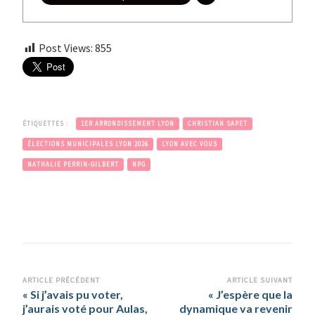
Post Views:
855
ÉTIQUETTES :
1ER ARRONDISSEMENT LYON
CHRISTIAN SAPET
ÉLECTIONS MUNICIPALES LYON 2026
LYON AVEC VOUS
NATHALIE PERRIN-GILBERT
NPG
Navigation
ARTICLE PRÉCÉDENT
ARTICLE SUIVANT
« Si j’avais pu voter,
« J’espère que la
d’article
j’aurais voté pour Aulas,
dynamique va revenir