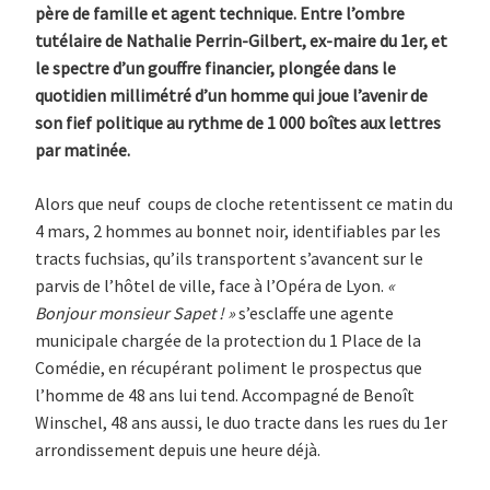
père de famille et agent technique. Entre l’ombre
L’HÉRITAGE
DE
tutélaire de Nathalie Perrin-Gilbert, ex-maire du 1er, et
NPG
le spectre d’un gouffre financier, plongée dans le
AUX
MUNICIPALES
quotidien millimétré d’un homme qui joue l’avenir de
son fief politique au rythme de 1 000 boîtes aux lettres
par matinée.
Alors que neuf coups de cloche retentissent ce matin du
4 mars, 2 hommes au bonnet noir, identifiables par les
tracts fuchsias, qu’ils transportent s’avancent sur le
parvis de l’hôtel de ville, face à l’Opéra de Lyon.
«
Bonjour monsieur Sapet ! »
s’esclaffe une agente
municipale chargée de la protection du 1 Place de la
Comédie, en récupérant poliment le prospectus que
l’homme de 48 ans lui tend. Accompagné de Benoît
Winschel, 48 ans aussi, le duo tracte dans les rues du 1er
arrondissement depuis une heure déjà.