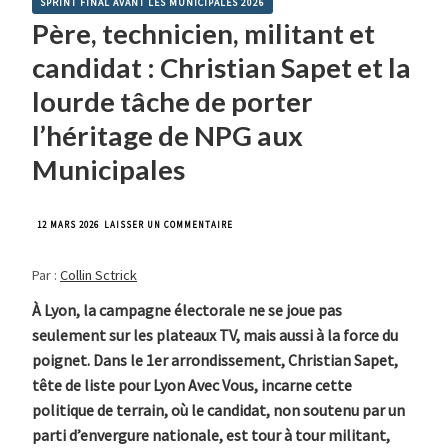
SPRINT FINAL AVANT LES MUNICIPALES 2026
Père, technicien, militant et
candidat : Christian Sapet et la
lourde tâche de porter
l’héritage de NPG aux
Municipales
SUR
12 MARS 2026
LAISSER UN COMMENTAIRE
PÈRE,
TECHNICIEN,
Par :
Collin Sctrick
MILITANT
ET
CANDIDAT
À Lyon, la campagne électorale ne se joue pas
:
seulement sur les plateaux TV, mais aussi à la force du
CHRISTIAN
SAPET
poignet. Dans le 1er arrondissement, Christian Sapet,
ET
tête de liste pour Lyon Avec Vous, incarne cette
LA
LOURDE
politique de terrain, où le candidat, non soutenu par un
TÂCHE
parti d’envergure nationale, est tour à tour militant,
DE
PORTER