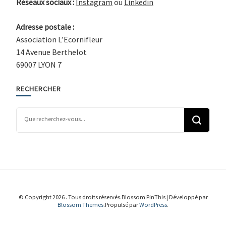
Réseaux sociaux :
Instagram
ou
Linkedin
Adresse postale :
Association L’Ecornifleur
14 Avenue Berthelot
69007 LYON 7
RECHERCHER
Vous recherchiez quelque chose ?
© Copyright 2026
. Tous droits réservés.
Blossom PinThis | Développé par
Blossom Themes
.Propulsé par
WordPress
.