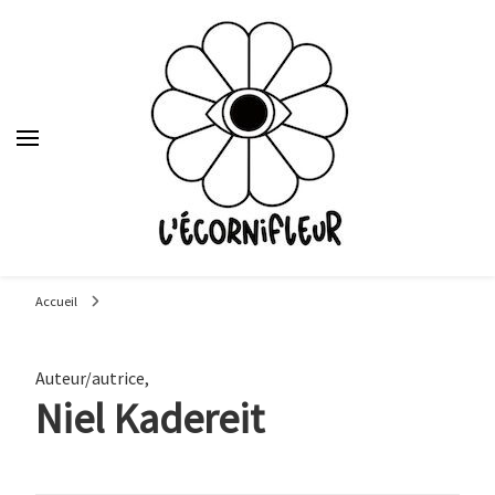
Le média des étudiants en journalisme de Sciences Po Lyon,
depuis 1992.
Accueil
Auteur/autrice
,
Niel Kadereit