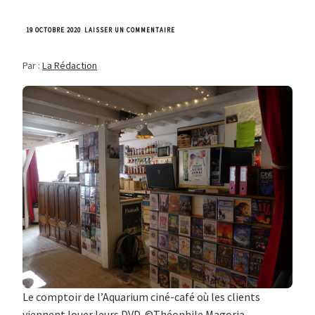
SUR
19 OCTOBRE 2020
LAISSER UN COMMENTAIRE
À
LA
Par :
La Rédaction
CROIX-
ROUSSE,
LE
DVD
EST
LOIN
D’ÊTRE
DÉCÉDÉ
Le comptoir de l’Aquarium ciné-café où les clients
viennent louer leurs DVD. ©Théophile Magoria