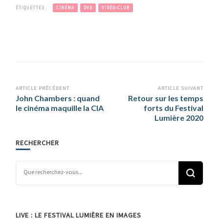
ÉTIQUETTES :
CINÉMA
DVD
VIDÉO-CLUB
Navigation
ARTICLE PRÉCÉDENT
ARTICLE SUIVANT
John Chambers : quand
Retour sur les temps
d’article
le cinéma maquille la CIA
forts du Festival
Lumière 2020
RECHERCHER
Vous recherchiez quelque chose ?
LIVE : LE FESTIVAL LUMIÈRE EN IMAGES