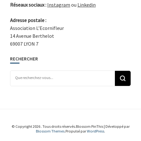
Réseaux sociaux :
Instagram
ou
Linkedin
Adresse postale :
Association L’Ecornifleur
14 Avenue Berthelot
69007 LYON 7
RECHERCHER
Vous recherchiez quelque chose ?
© Copyright 2026
. Tous droits réservés.
Blossom PinThis | Développé par
Blossom Themes
.Propulsé par
WordPress
.