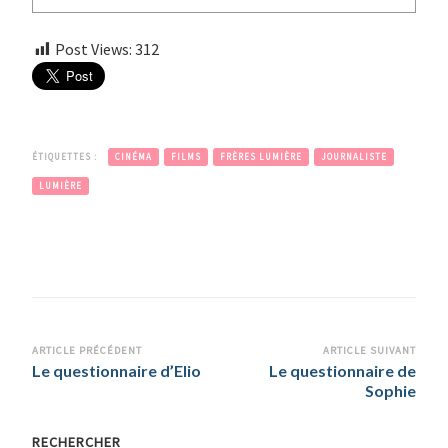
Post Views:
312
ÉTIQUETTES :
CINÉMA
FILMS
FRÈRES LUMIÈRE
JOURNALISTE
LUMIÈRE
Navigation
ARTICLE PRÉCÉDENT
ARTICLE SUIVANT
Le questionnaire d’Elio
Le questionnaire de
d’article
Sophie
RECHERCHER