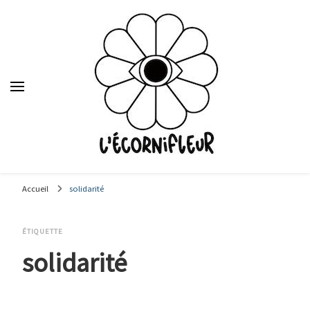
Le média des étudiants en journalisme de Sciences Po Lyon,
depuis 1992.
Accueil
solidarité
ÉTIQUETTE
solidarité