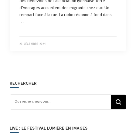
des bénévoles de l’association lyonnaise Terre
d’Ancrages accueillent des migrants chez eux. Un
rempart face à la rue. La radio résonne à fond dans
…
26 DÉCEMBRE 2024
RECHERCHER
Vous recherchiez quelque chose ?
LIVE : LE FESTIVAL LUMIÈRE EN IMAGES