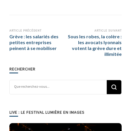
Navigation
ARTICLE PRÉCÉDENT
ARTICLE SUIVANT
Grève : les salariés des
Sous les robes, la colère :
d’article
petites entreprises
les avocats lyonnais
peinent à se mobiliser
votent la grève dure et
illimitée
RECHERCHER
Vous recherchiez quelque chose ?
LIVE : LE FESTIVAL LUMIÈRE EN IMAGES