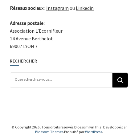
Réseaux sociaux :
Instagram
ou
Linkedin
Adresse postale :
Association L’Ecornifleur
14 Avenue Berthelot
69007 LYON 7
RECHERCHER
Vous recherchiez quelque chose ?
© Copyright 2026
. Tous droits réservés.
Blossom PinThis | Développé par
Blossom Themes
.Propulsé par
WordPress
.