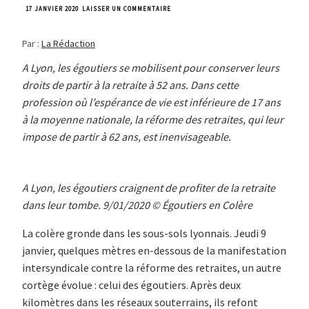
SUR
17 JANVIER 2020
LAISSER UN COMMENTAIRE
LA
RETRAITE
Par :
La Rédaction
AVANT
LA
MORT
A Lyon, les égoutiers se mobilisent pour conserver leurs
POUR
droits de partir à la retraite à 52 ans. Dans cette
LES
ÉGOUTIERS
profession où l’espérance de vie est inférieure de 17 ans
à la moyenne nationale, la réforme des retraites, qui leur
impose de partir à 62 ans, est inenvisageable.
A Lyon, les égoutiers craignent de profiter de la retraite
dans leur tombe. 9/01/2020 © Égoutiers en Colère
La colère gronde dans les sous-sols lyonnais. Jeudi 9
janvier, quelques mètres en-dessous de la manifestation
intersyndicale contre la réforme des retraites, un autre
cortège évolue : celui des égoutiers. Après deux
kilomètres dans les réseaux souterrains, ils refont