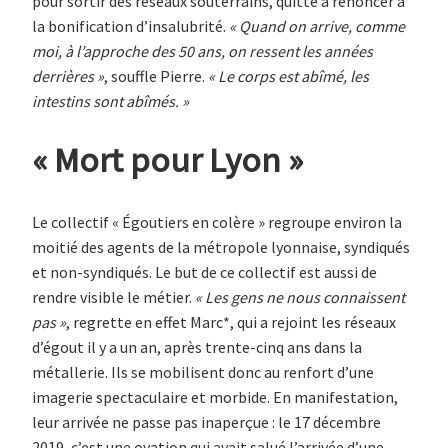
pour sortir des réseaux souterrains, quitte à renoncer à
la bonification d’insalubrité.
« Quand on arrive, comme
moi, à l’approche des 50 ans, on ressent les années
derrières »
, souffle Pierre.
« Le corps est abîmé, les
intestins sont abîmés. »
« Mort pour Lyon »
Le collectif « Égoutiers en colère » regroupe environ la
moitié des agents de la métropole lyonnaise, syndiqués
et non-syndiqués. Le but de ce collectif est aussi de
rendre visible le métier.
« Les gens ne nous connaissent
pas »
, regrette en effet Marc*, qui a rejoint les réseaux
d’égout il y a un an, après trente-cinq ans dans la
métallerie. Ils se mobilisent donc au renfort d’une
imagerie spectaculaire et morbide. En manifestation,
leur arrivée ne passe pas inaperçue : le 17 décembre
2019, c’est une ovation qui avait salué l’arrivée d’une