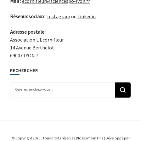
Mail :
ecornifleur@sciencespo-lyon.fr
Réseaux sociaux :
Instagram
ou
Linkedin
Adresse postale :
Association L’Ecornifleur
14 Avenue Berthelot
69007 LYON 7
RECHERCHER
Vous recherchiez quelque chose ?
© Copyright 2026
. Tous droits réservés.
Blossom PinThis | Développé par