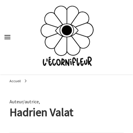
Le média des étudiants en journalisme de Sciences Po Lyon,
depuis 1992.
Accueil
Auteur/autrice
,
Hadrien Valat