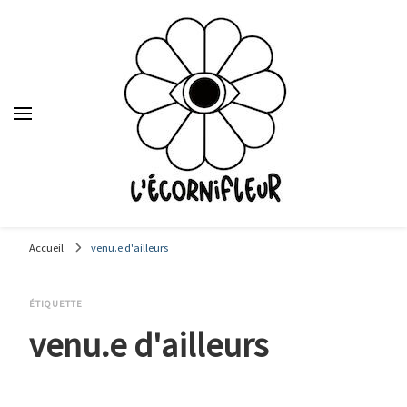
Le média des étudiants en journalisme de Sciences Po Lyon,
depuis 1992.
Accueil
venu.e d'ailleurs
ÉTIQUETTE
venu.e d'ailleurs