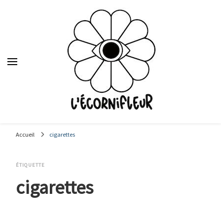
Le média des étudiants en journalisme de Sciences Po Lyon,
depuis 1992.
Accueil
cigarettes
ÉTIQUETTE
cigarettes