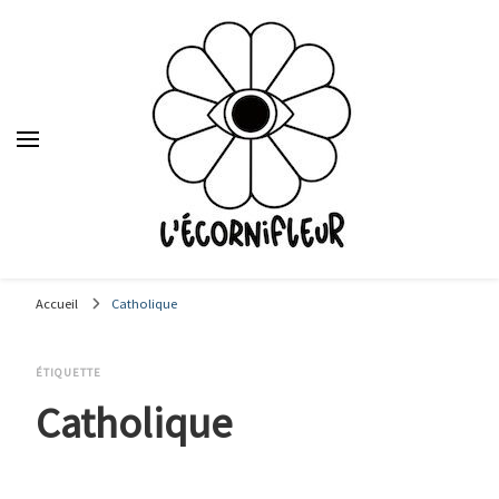
Le média des étudiants en journalisme de Sciences Po Lyon,
depuis 1992.
Accueil
Catholique
ÉTIQUETTE
Catholique