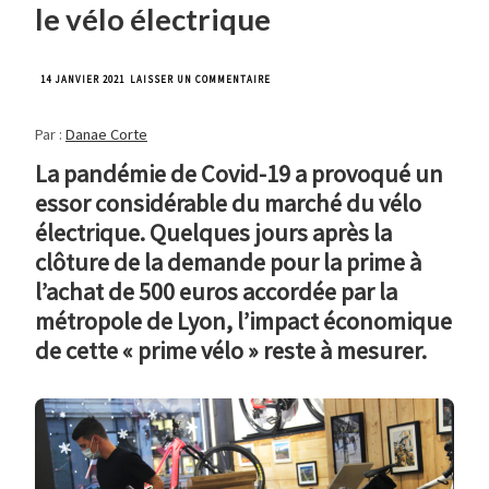
le vélo électrique
SUR
14 JANVIER 2021
LAISSER UN COMMENTAIRE
À
LYON,
Par :
Danae Corte
LA
PRIME
La pandémie de Covid-19 a provoqué un
QUI
PROPULSE
essor considérable du marché du vélo
LE
VÉLO
électrique. Quelques jours après la
ÉLECTRIQUE
clôture de la demande pour la prime à
l’achat de 500 euros accordée par la
métropole de Lyon, l’impact économique
de cette « prime vélo » reste à mesurer.