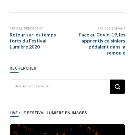
Navigation
ARTICLE PRÉCÉDENT
ARTICLE SUIVANT
Retour sur les temps
Face au Covid-19, les
d’article
forts du Festival
apprentis cuisiniers
Lumière 2020
pédalent dans la
semoule
RECHERCHER
Vous recherchiez quelque chose ?
LIVE : LE FESTIVAL LUMIÈRE EN IMAGES