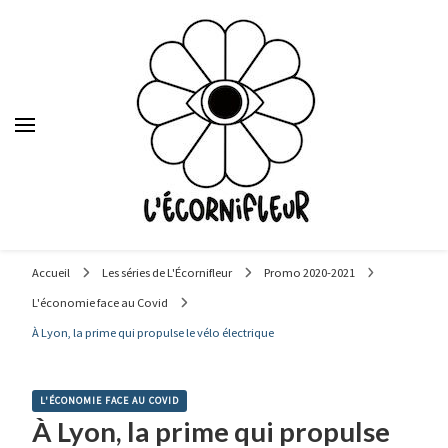
Le média des étudiants en journalisme de Sciences Po Lyon,
depuis 1992.
Accueil
Les séries de L'Écornifleur
Promo 2020-2021
L'économie face au Covid
À Lyon, la prime qui propulse le vélo électrique
L'ÉCONOMIE FACE AU COVID
À Lyon, la prime qui propulse