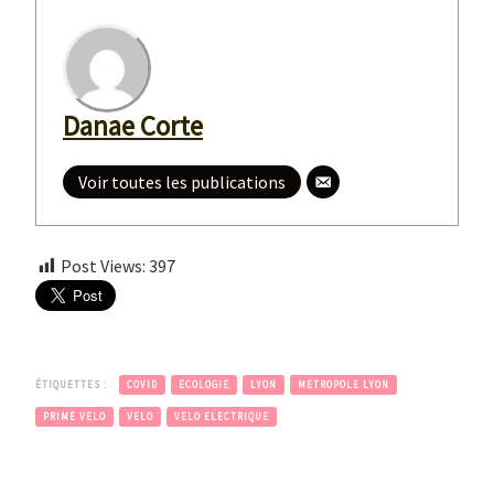
Danae Corte
Voir toutes les publications
Post Views:
397
ÉTIQUETTES :
COVID
ECOLOGIE
LYON
METROPOLE LYON
PRIME VELO
VELO
VELO ELECTRIQUE